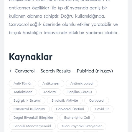
antikanser özellikleri ile tıp dünyasında geniş bir
kullanım alanına sahiptir. Doğru kullanıldığında,
Carvacrol sağlık üzerinde olumlu etkiler yaratabilir ve
birçok hastalığın tedavisinde etkili bir yardımcı olabilir.
Kaynaklar
Carvacrol – Search Results – PubMed (nih.gov)
Anti-Tümör
Antikanser
Antimikrobiyal
Antioksidan
Antiviral
Bacillus Cereus
Bağışıklık Sistemi
Biyolojik Aktivite
Carvacrol
Carvacrol Kullanımı
Carvacrol Üretimi
Covid-19
Doğal Biyoaktif Bileşikler
Escherichia Coli
Fenolik Monoterpenoid
Gıda Kaynaklı Patojenler