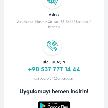
Adres
Altunizade, Mahir İz Cd. No : 55, 34662 Üsküdar /
İstanbul
BIZE ULAŞIN
+90 537 777 14 44
carvacrol34@gmail.com
Uygulamayı hemen indirin!