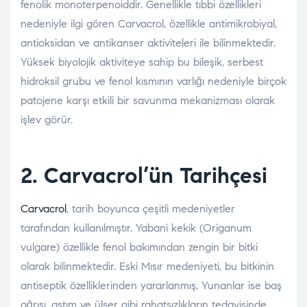
fenolik monoterpenoiddir. Genellikle tıbbi özellikleri
nedeniyle ilgi gören Carvacrol, özellikle antimikrobiyal,
antioksidan ve antikanser aktiviteleri ile bilinmektedir.
Yüksek biyolojik aktiviteye sahip bu bileşik, serbest
hidroksil grubu ve fenol kısmının varlığı nedeniyle birçok
patojene karşı etkili bir savunma mekanizması olarak
işlev görür.
2. Carvacrol’ün Tarihçesi
Carvacrol
, tarih boyunca çeşitli medeniyetler
tarafından kullanılmıştır. Yabani kekik (Origanum
vulgare) özellikle fenol bakımından zengin bir bitki
olarak bilinmektedir. Eski Mısır medeniyeti, bu bitkinin
antiseptik özelliklerinden yararlanmış, Yunanlar ise baş
ağrısı, astım ve ülser gibi rahatsızlıkların tedavisinde