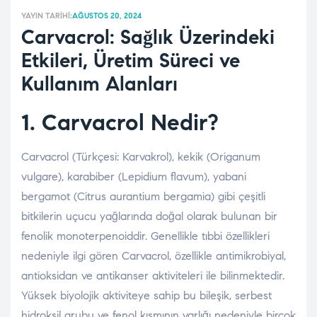
YAYIN TARIHI:
AĞUSTOS 20, 2024
Carvacrol: Sağlık Üzerindeki
Etkileri, Üretim Süreci ve
Kullanım Alanları
1. Carvacrol Nedir?
Carvacrol (Türkçesi: Karvakrol), kekik (Origanum
vulgare), karabiber (Lepidium flavum), yabani
bergamot (Citrus aurantium bergamia) gibi çeşitli
bitkilerin uçucu yağlarında doğal olarak bulunan bir
fenolik monoterpenoiddir. Genellikle tıbbi özellikleri
nedeniyle ilgi gören Carvacrol, özellikle antimikrobiyal,
antioksidan ve antikanser aktiviteleri ile bilinmektedir.
Yüksek biyolojik aktiviteye sahip bu bileşik, serbest
hidroksil grubu ve fenol kısmının varlığı nedeniyle birçok