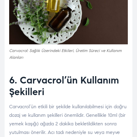
Carvacrol: Sağlık Üzerindeki Etkileri, Üretim Süreci ve Kullanım
Alanları
6. Carvacrol’ün Kullanım
Şekilleri
Carvacrol’ün etkili bir şekilde kullanılabilmesi için doğru
dozaj ve kullanım şekilleri önemlidir. Genellikle 10ml (bir
yemek kaşığı) ağızda 2 dakika bekletildikten sonra
yutulması önerilir. Acı tadı nedeniyle su veya meyve