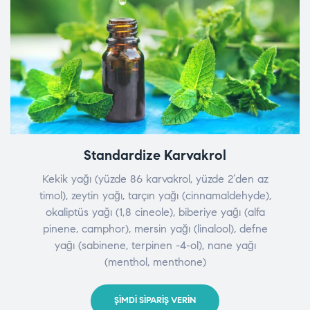
Standardize Karvakrol
Kekik yağı (yüzde 86 karvakrol, yüzde 2’den az
timol), zeytin yağı, tarçın yağı (cinnamaldehyde),
okaliptüs yağı (1,8 cineole), biberiye yağı (alfa
pinene, camphor), mersin yağı (linalool), defne
yağı (sabinene, terpinen -4-ol), nane yağı
(menthol, menthone)
ŞIMDI SIPARIŞ VERIN