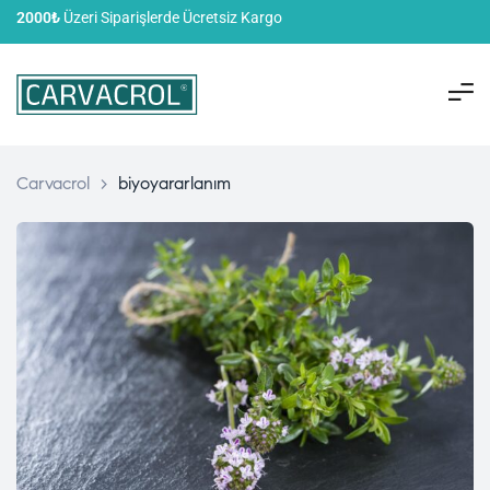
2000₺
Üzeri Siparişlerde Ücretsiz Kargo
Carvacrol
>
biyoyararlanım