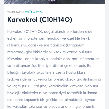
YAYIN TARIHI:
EYLÜL 6, 2024
Karvakrol (C10H14O)
Karvakrol (C10H14O), doğal olarak bitkilerden elde
edilen bir monoterpen fenoldür ve özellikle kekik
(Thymus vulgaris) ve mercanköşk (Origanum
majorana) gibi bitkilerde yüksek miktarda bulunur.
Karvakrol, antimikrobiyal, antioksidan, anti-inflamatuar
ve antikanser özellikleriyle dikkat çekmektedir. Bu
bileşiğin biyolojik aktiviteleri, çeşitli hastalıkların
tedavisinde umut verici bir bileşik olarak araştırılmasına
yol açmıştır. Bu çalışma, karvakrolün kimyasal yapısını,
biyolojik aktivitelerini ve potansiyel terapötik kullanım
alanlarını kapsamlı bir şekilde ele almaktadır. Ayrıca
karvakrolün toksisite ve biyoyararlanımı gibi önemli