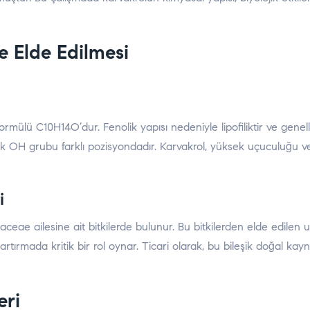
e Elde Edilmesi
ormülü C10H14O’dur. Fenolik yapısı nedeniyle lipofiliktir ve genell
cak OH grubu farklı pozisyondadır. Karvakrol, yüksek uçuculuğu ve
i
ae ailesine ait bitkilerde bulunur. Bu bitkilerden elde edilen uçu
rtırmada kritik bir rol oynar. Ticari olarak, bu bileşik doğal kayn
eri