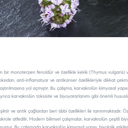
len bir monoterpen fenoldür ve özellikle kekik (Thymus vulgaris)
sidan, anti-inflamatuar ve antikanser özellikleriyle dikkat çekmekted
aştırılmasına yol açmıştır. Bu çalışma, karvakrolün kimyasal yapısın
Ayrıca karvakrolün toksisite ve biyoyararlanımı gibi önemli hususla
iktir ve antik çağlardan beri tıbbi özellikleri ile tanınmaktadır. 
ole atfedilir. Modern bilimsel çalışmalar, karvakrolün çeşitli biyol
muştur. Bu çalışmada karvakrolün kimyasal yapısı, biyolojik etkiler