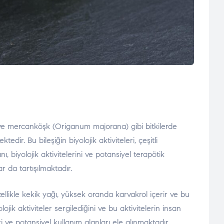
 ve mercanköşk (Origanum majorana) gibi bitkilerde
ir. Bu bileşiğin biyolojik aktiviteleri, çeşitli
ı, biyolojik aktivitelerini ve potansiyel terapötik
r da tartışılmaktadır.
Özellikle kekik yağı, yüksek oranda karvakrol içerir ve bu
ojik aktiviteler sergilediğini ve bu aktivitelerin insan
i ve potansiyel kullanım alanları ele alınmaktadır.