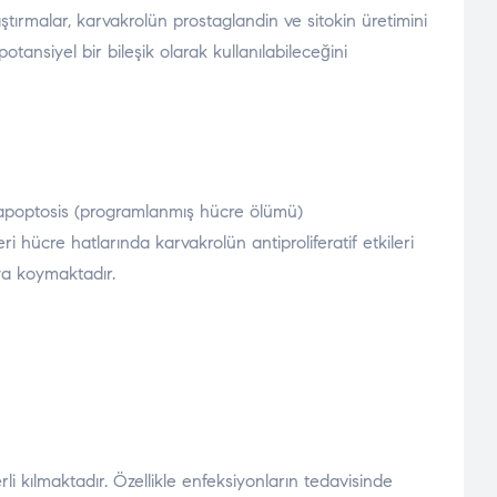
aştırmalar, karvakrolün prostaglandin ve sitokin üretimini
tansiyel bir bileşik olarak kullanılabileceğini
l, apoptosis (programlanmış hücre ölümü)
 hücre hatlarında karvakrolün antiproliferatif etkileri
aya koymaktadır.
li kılmaktadır. Özellikle enfeksiyonların tedavisinde