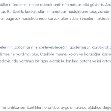
üllerin üretimini inhibe ederek anti-inflamatuar etki gösterir. Ar
r. Bu özellik, karvakrolün inflamatuar hastalıkların tedavisinde po
ar bağırsak hastalıklarında karvakrolün etkileri incelenmektedir.
relerinin çoğalmasını engelleyebileceğini göstermiştir. Karvakro
lmesine yardımcı olur. Özellikle meme, kolon ve karaciğer kanseri
 tedavisinde yardımcı bir ajan olarak kullanılma potansiyelini ort
 ve antikanser özellikleri, onu tıbbi uygulamalarda oldukça değer