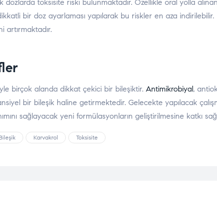
 dozlarda toksisite riski bulunmaktadır. Özellikle oral yolla alın
ikkatli bir doz ayarlaması yapılarak bu riskler en aza indirilebilir
ni artırmaktadır.
ler
yle birçok alanda dikkat çekici bir bileşiktir.
Antimikrobiyal
, antio
siyel bir bileşik haline getirmektedir. Gelecekte yapılacak çalış
nımını sağlayacak yeni formülasyonların geliştirilmesine katkı sağl
ileşik
Karvakrol
Toksisite