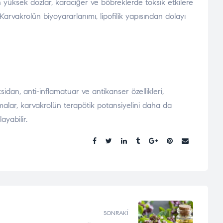
an yüksek dozlar, karaciğer ve böbreklerde toksik etkilere
. Karvakrolün biyoyararlanımı, lipofilik yapısından dolayı
ksidan, anti-inflamatuar ve antikanser özellikleri,
malar, karvakrolün terapötik potansiyelini daha da
ayabilir.
Paylaşmak:
SONRAKI