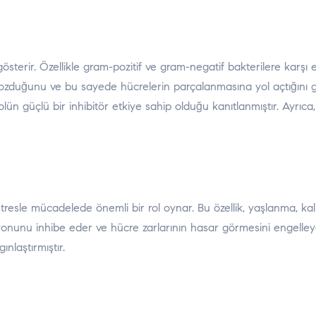
österir. Özellikle gram-pozitif ve gram-negatif bakterilere karşı e
 bozduğunu ve bu sayede hücrelerin parçalanmasına yol açtığını 
olün güçlü bir inhibitör etkiye sahip olduğu kanıtlanmıştır. Ayrıc
 stresle mücadelede önemli bir rol oynar. Bu özellik, yaşlanma, kal
syonunu inhibe eder ve hücre zarlarının hasar görmesini engelleyeb
nlaştırmıştır.