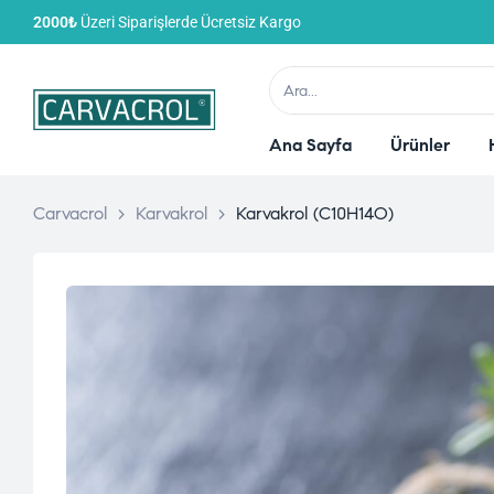
2000₺
Üzeri Siparişlerde Ücretsiz Kargo
Ana Sayfa
Ürünler
Carvacrol
>
Karvakrol
>
Karvakrol (C10H14O)