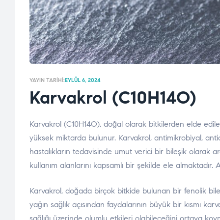
YAYIN TARIHI:
EYLÜL 6, 2024
Karvakrol (C10H14O)
Karvakrol (C10H14O), doğal olarak bitkilerden elde edi
yüksek miktarda bulunur. Karvakrol, antimikrobiyal, antiok
hastalıkların tedavisinde umut verici bir bileşik olarak ar
kullanım alanlarını kapsamlı bir şekilde ele almaktadır. 
Karvakrol, doğada birçok bitkide bulunan bir fenolik bileş
yağın sağlık açısından faydalarının büyük bir kısmı karvakr
sağlığı üzerinde olumlu etkileri olabileceğini ortaya koy