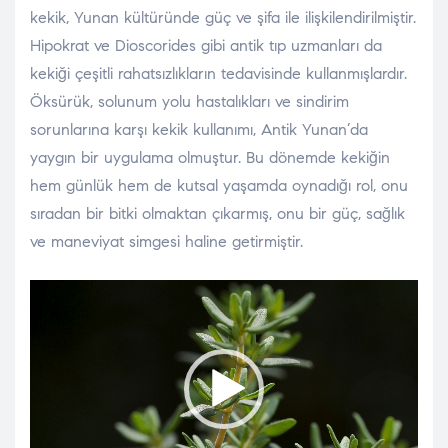
kekik, Yunan kültüründe güç ve şifa ile ilişkilendirilmiştir.
Hipokrat ve Dioscorides gibi antik tıp uzmanları da
kekiği çeşitli rahatsızlıkların tedavisinde kullanmışlardır.
Öksürük, solunum yolu hastalıkları ve sindirim
sorunlarına karşı kekik kullanımı, Antik Yunan’da
yaygın bir uygulama olmuştur. Bu dönemde kekiğin
hem günlük hem de kutsal yaşamda oynadığı rol, onu
sıradan bir bitki olmaktan çıkarmış, onu bir güç, sağlık
ve maneviyat simgesi haline getirmiştir.
Video
oynatıcı