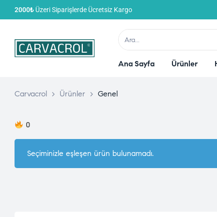
2000₺
Üzeri Siparişlerde Ücretsiz Kargo
Ana Sayfa
Ürünler
Carvacrol
>
Ürünler
>
Genel
0
Seçiminizle eşleşen ürün bulunamadı.