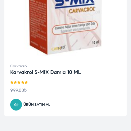
Carvacrol
Karvakrol S-MIX Damla 10 ML
5 üzerinden
999,00
₺
5.00
oy aldı
ÜRÜN SATIN AL