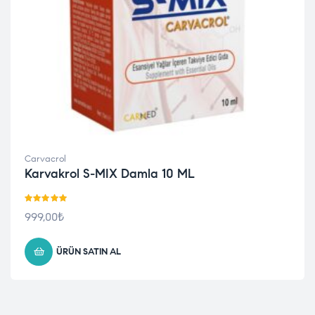
Carvacrol
Karvakrol S-MIX Damla 10 ML
5 üzerinden
999,00
₺
5.00
oy aldı
ÜRÜN SATIN AL