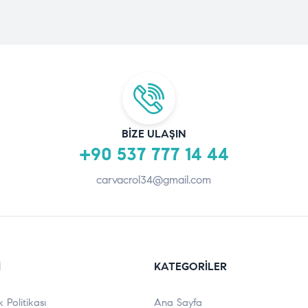
BIZE ULAŞIN
+90 537 777 14 44
carvacrol34@gmail.com
I
KATEGORILER
ik Politikası
Ana Sayfa