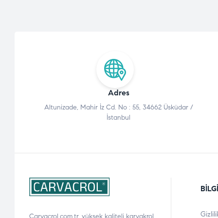
Adres
Altunizade, Mahir İz Cd. No : 55, 34662 Üsküdar /
İstanbul
BILG
Gizlil
Carvacrol.com.tr, yüksek kaliteli karvakrol