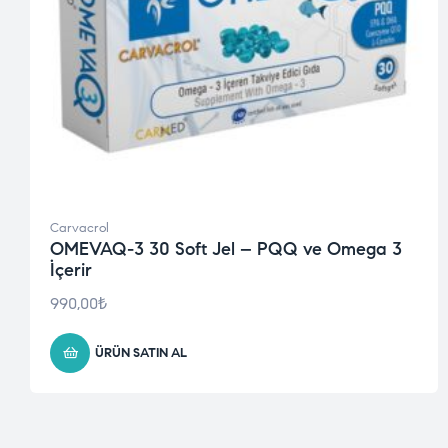
Carvacrol
OMEVAQ-3 30 Soft Jel – PQQ ve Omega 3
İçerir
990,00
₺
ÜRÜN SATIN AL