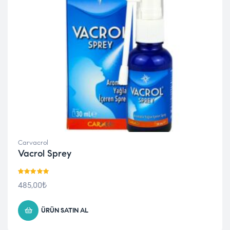
Carvacrol
Vacrol Sprey
5 üzerinden
485,00
₺
5.00
oy aldı
ÜRÜN SATIN AL