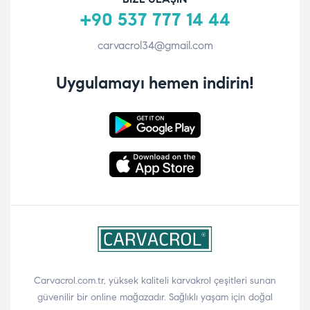
+90 537 777 14 44
carvacrol34@gmail.com
Uygulamayı hemen indirin!
Carvacrol.com.tr, yüksek kaliteli karvakrol çeşitleri sunan
güvenilir bir online mağazadır. Sağlıklı yaşam için doğal