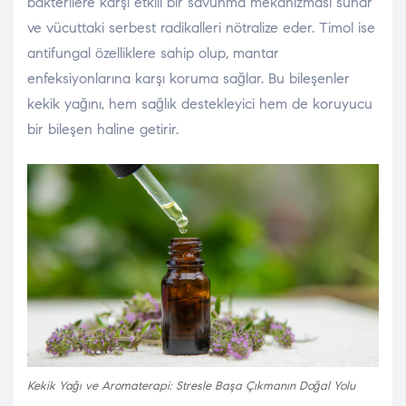
bakterilere karşı etkili bir savunma mekanizması sunar
ve vücuttaki serbest radikalleri nötralize eder. Timol ise
antifungal özelliklere sahip olup, mantar
enfeksiyonlarına karşı koruma sağlar. Bu bileşenler
kekik yağını, hem sağlık destekleyici hem de koruyucu
bir bileşen haline getirir.
Kekik Yağı ve Aromaterapi: Stresle Başa Çıkmanın Doğal Yolu