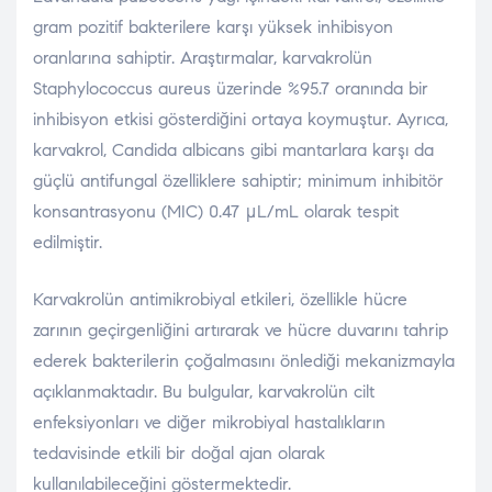
gram pozitif bakterilere karşı yüksek inhibisyon
oranlarına sahiptir. Araştırmalar, karvakrolün
Staphylococcus aureus üzerinde %95.7 oranında bir
inhibisyon etkisi gösterdiğini ortaya koymuştur​. Ayrıca,
karvakrol, Candida albicans gibi mantarlara karşı da
güçlü antifungal özelliklere sahiptir; minimum inhibitör
konsantrasyonu (MIC) 0.47 μL/mL olarak tespit
edilmiştir​.
Karvakrolün antimikrobiyal etkileri, özellikle hücre
zarının geçirgenliğini artırarak ve hücre duvarını tahrip
ederek bakterilerin çoğalmasını önlediği mekanizmayla
açıklanmaktadır. Bu bulgular, karvakrolün cilt
enfeksiyonları ve diğer mikrobiyal hastalıkların
tedavisinde etkili bir doğal ajan olarak
kullanılabileceğini göstermektedir.