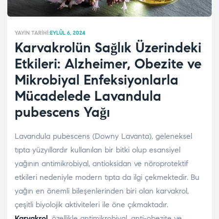
YAYIN TARIHI:
EYLÜL 6, 2024
Karvakrolün Sağlık Üzerindeki
Etkileri: Alzheimer, Obezite ve
Mikrobiyal Enfeksiyonlarla
Mücadelede Lavandula
pubescens Yağı
Lavandula pubescens (Downy Lavanta), geleneksel
tıpta yüzyıllardır kullanılan bir bitki olup esansiyel
yağının antimikrobiyal, antioksidan ve nöroprotektif
etkileri nedeniyle modern tıpta da ilgi çekmektedir. Bu
yağın en önemli bileşenlerinden biri olan karvakrol,
çeşitli biyolojik aktiviteleri ile öne çıkmaktadır.
Karvakrol
, özellikle antimikrobiyal, anti-obezite ve