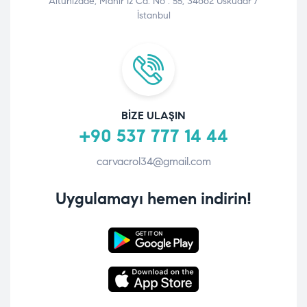
Altunizade, Mahir İz Cd. No : 55, 34662 Üsküdar /
İstanbul
BIZE ULAŞIN
+90 537 777 14 44
carvacrol34@gmail.com
Uygulamayı hemen indirin!