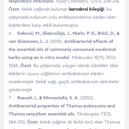
respiratory infections.
Food Chemistry
, 133(1), 208-216.
Özet:
Kekik yağında bulunan
karvakrol bileşiği
, bu
çalışmada solunum yolu enfeksiyonlarına neden olan
bakterilere karşı etkili bulunmuştur.
Soković, M., Glamočlija, J., Marin, P. D., Brkić, D., &
van Griensven, L. J.
(2010).
Antibacterial effects of
the essential oils of commonly consumed medicinal
herbs using an in vitro model.
Molecules
, 15(11), 7532-
7546.
Özet:
Bu çalışmada, yaygın olarak tüketilen tıbbi
bitkilerin uçucu yağlarının antibakteriyel etkileri
incelenmiştir. Kekik yağı, güçlü antibakteriyel aktiviteler
göstermiştir.
Rasooli, I., & Mirmostafa, S. A.
(2002).
Antibacterial properties of Thymus pubescens and
Thymus serpyllum essential oils.
Fitoterapia
, 73(3),
244-250.
Özet:
Kekik yağının iki farklı türü olan Thymus