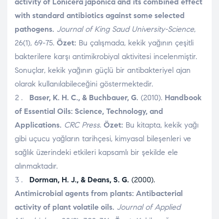
activity of Lonicera japonica and its combined effect
with standard antibiotics against some selected
pathogens.
Journal of King Saud University-Science
,
26(1), 69-75.
Özet:
Bu çalışmada, kekik yağının çeşitli
bakterilere karşı antimikrobiyal aktivitesi incelenmiştir.
Sonuçlar, kekik yağının güçlü bir antibakteriyel ajan
olarak kullanılabileceğini göstermektedir.
Baser, K. H. C., & Buchbauer, G.
(2010).
Handbook
of Essential Oils: Science, Technology, and
Applications.
CRC Press
.
Özet:
Bu kitapta, kekik yağı
gibi uçucu yağların tarihçesi, kimyasal bileşenleri ve
sağlık üzerindeki etkileri kapsamlı bir şekilde ele
alınmaktadır.
Dorman, H. J., & Deans, S. G.
(2000).
Antimicrobial agents from plants: Antibacterial
activity of plant volatile oils.
Journal of Applied