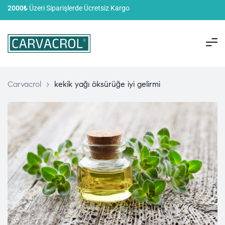
2000₺
Üzeri Siparişlerde Ücretsiz Kargo
Carvacrol
>
kekik yağı öksürüğe iyi gelirmi