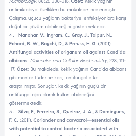
Microbiology
, 88(2), 308-316.
Özet:
Kekik yağının
antimikrobiyal özellikleri bu makalede incelenmiştir.
Çalışma, uçucu yağların bakteriyel enfeksiyonlara karşı
doğal bir çözüm olabileceğini göstermektedir.
Manohar, V., Ingram, C., Gray, J., Talpur, N.,
Echard, B. W., Bagchi, D., & Preuss, H. G.
(2001).
Antifungal activities of origanum oil against Candida
albicans.
Molecular and Cellular Biochemistry
, 228, 111-
117.
Özet:
Bu makalede, kekik yağının Candida albicans
gibi mantar türlerine karşı antifungal etkisi
araştırılmıştır. Sonuçlar, kekik yağının güçlü bir
antifungal ajan olarak kullanılabileceğini
göstermektedir.
Silva, F., Ferreira, S., Queiroz, J. A., & Domingues,
F. C.
(2011).
Coriander and carvacrol—essential oils
with potential to control bacteria associated with