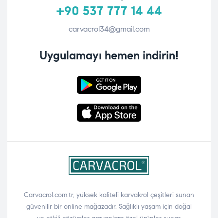
+90 537 777 14 44
carvacrol34@gmail.com
Uygulamayı hemen indirin!
Carvacrol.com.tr, yüksek kaliteli karvakrol çeşitleri sunan
güvenilir bir online mağazadır. Sağlıklı yaşam için doğal