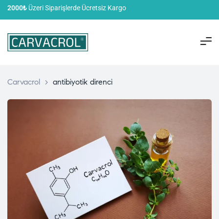
2000₺
Üzeri Siparişlerde Ücretsiz Kargo
Carvacrol
>
antibiyotik direnci