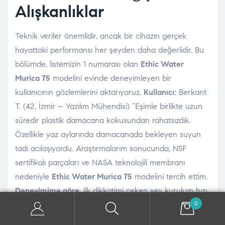
Alışkanlıklar
Teknik veriler önemlidir, ancak bir cihazın gerçek
hayattaki performansı her şeyden daha değerlidir. Bu
bölümde, listemizin 1 numarası olan
Ethic Water
Murica 75
modelini evinde deneyimleyen bir
kullanıcının gözlemlerini aktarıyoruz.
Kullanıcı:
Berkant
T. (42, İzmir – Yazılım Mühendisi) “Eşimle birlikte uzun
süredir plastik damacana kokusundan rahatsızdık.
Özellikle yaz aylarında damacanada bekleyen suyun
tadı acılaşıyordu. Araştırmalarım sonucunda, NSF
sertifikalı parçaları ve NASA teknolojili membranı
nedeniyle
Ethic Water Murica 75
modelini tercih ettim.
Deneyimime göre
, ilk dikkatimi çeken şey kurulum hızı
0
ve servis profesyonelliğiydi. Cihaz kurulduktan sonra
yaptığım ilk test, çay demlemek oldu.
Bizzat