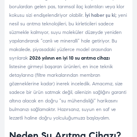
borulardan gelen pas, tarımsal ilaç kalıntıları veya klor
kokusu sizi endişelendiriyor olabilir.
İyi haber şu ki;
yeni
nesil su arıtma teknolojileri, bu kirleticileri sadece
süzmekle kalmıyor, suyu moleküler düzeyde yeniden
yapılandırarak “canlı ve mineralli” hale getiriyor. Bu
makalede, piyasadaki yüzlerce model arasından
sıyrılarak
2026 yılının en iyi 10 su arıtma cihazı
listesine girmeyi başaran ürünleri, en ince teknik
detaylarına (filtre markalarından membran
gözeneklerine kadar) inerek inceledik. Amacımız, size
sadece bir ürün satmak değil, ailenizin sağlığını garanti
altına alacak en doğru “su mühendisliği” harikasını
bulmanızı sağlamaktır. Hazırsanız, suyun en saf ve
lezzetli haline doğru yolculuğumuza başlayalım.
Neden Su Arıtma Cihazı?