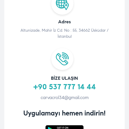
Adres
Altunizade, Mahir İz Cd. No : 55, 34662 Üsküdar /
İstanbul
BIZE ULAŞIN
+90 537 777 14 44
carvacrol34@gmail.com
Uygulamayı hemen indirin!