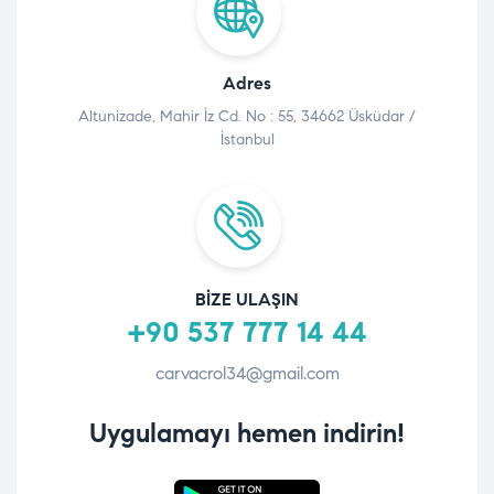
Adres
Altunizade, Mahir İz Cd. No : 55, 34662 Üsküdar /
İstanbul
BIZE ULAŞIN
+90 537 777 14 44
carvacrol34@gmail.com
Uygulamayı hemen indirin!