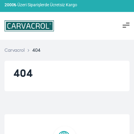
2000₺
Üzeri Siparişlerde Ücretsiz Kargo
Carvacrol
>
404
404